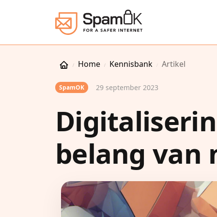
Home
Kennisbank
Artikel
29 september 2023
SpamOK
Digitaliseri
belang van