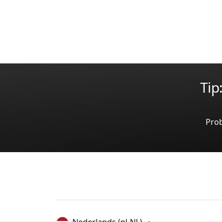
Tip
Pro
Nederlands
(nl-NL)