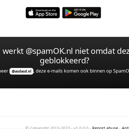
: werkt @spamOK.nl niet omdat dez
geblokkeerd?
beer
, deze e-mails komen ook binnen op SpamO
@asdasd.nl
© Copyright 2013-2023 -
v1.0.0.0
-
Report abuse
-
Ant