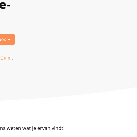
e-
box
OK.nl
.
ns weten wat je ervan vindt!