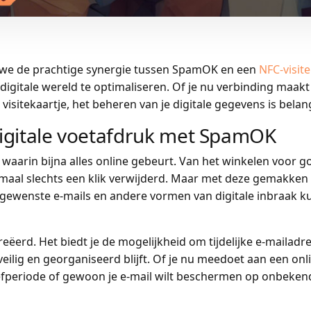
n we de prachtige synergie tussen SpamOK en een
NFC-visite
itale wereld te optimaliseren. Of je nu verbinding maakt v
isitekaartje, het beheren van je digitale gegevens is belang
igitale voetafdruk met SpamOK
k waarin bijna alles online gebeurt. Van het winkelen voor 
llemaal slechts een klik verwijderd. Maar met deze gemakke
ewenste e-mails en andere vormen van digitale inbraak ku
erd. Het biedt je de mogelijkheid om tijdelijke e-mailadr
ilig en georganiseerd blijft. Of je nu meedoet aan een onli
fperiode of gewoon je e-mail wilt beschermen op onbeken