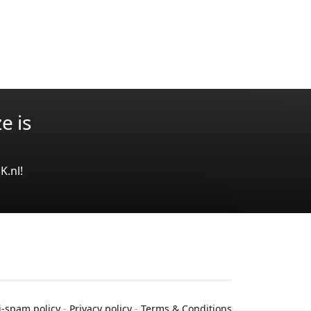
e is
K.nl!
i-spam policy
-
Privacy policy
-
Terms & Conditions