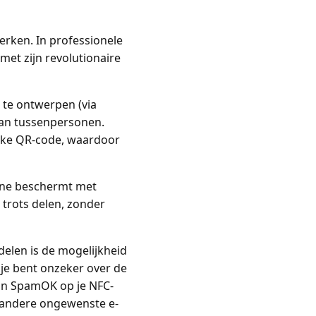
erken. In professionele
met zijn revolutionaire
e te ontwerpen (via
 van tussenpersonen.
ieke QR-code, waardoor
line beschermt met
 trots delen, zonder
delen is de mogelijkheid
n je bent onzeker over de
van SpamOK op je NFC-
f andere ongewenste e-