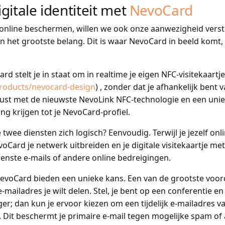
gitale identiteit met
NevoCard
 online beschermen, willen we ook onze aanwezigheid verst
n het grootste belang. Dit is waar NevoCard in beeld komt, 
d stelt je in staat om in realtime je eigen NFC-visitekaartj
roducts/nevocard-design
) , zonder dat je afhankelijk bent
erust met de nieuwste NevoLink NFC-technologie en een un
g krijgen tot je NevoCard-profiel.
twee diensten zich logisch? Eenvoudig. Terwijl je jezelf on
Card je netwerk uitbreiden en je digitale visitekaartje met
enste e-mails of andere online bedreigingen.
NevoCard bieden een unieke kans. Een van de grootste voor
-mailadres je wilt delen. Stel, je bent op een conferentie e
ger; dan kun je ervoor kiezen om een tijdelijk e-mailadres 
en. Dit beschermt je primaire e-mail tegen mogelijke spam o